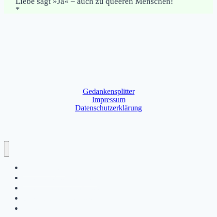
Liebe sagt »Ja« – auch zu queeren Menschen!
*
Gedankensplitter
Impressum
Datenschutzerklärung
Gnade über Gnade
Beiträge alphabetisch aufgelistet!
Beiträge chronologisch aufgelistet!
Beiträge nach Jahrgängen aufgelistet
Dr. Paul Ellis stellt sich vor