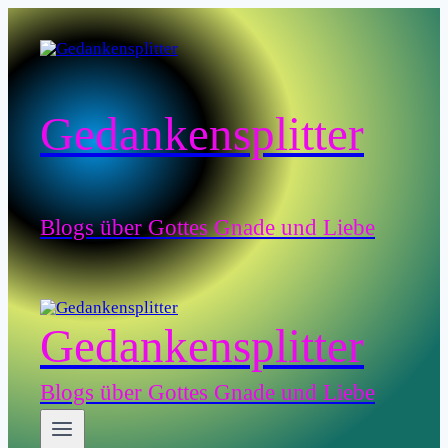
Zum
Inhalt
springen
Gedankensplitter
Blogs über Gottes Gnade und Liebe
Gedankensplitter
Blogs über Gottes Gnade und Liebe