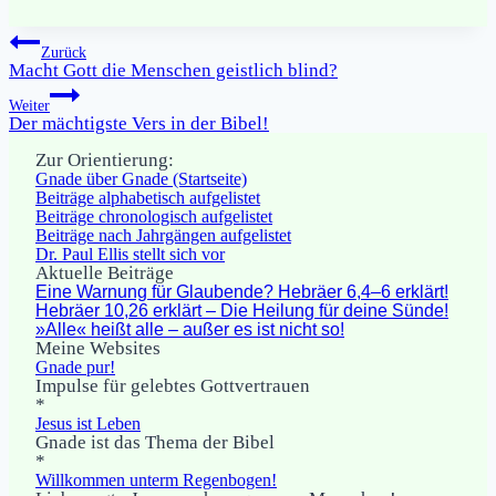
Beitragsnavigation
Zurück
Macht Gott die Menschen geistlich blind?
Weiter
Der mächtigste Vers in der Bibel!
Zur Orientierung:
Gnade über Gnade (Startseite)
Beiträge alphabetisch aufgelistet
Beiträge chronologisch aufgelistet
Beiträge nach Jahrgängen aufgelistet
Dr. Paul Ellis stellt sich vor
Aktuelle Beiträge
Eine Warnung für Glaubende? Hebräer 6,4–6 erklärt!
Hebräer 10,26 erklärt – Die Heilung für deine Sünde!
»Alle« heißt alle – außer es ist nicht so!
Meine Websites
Gnade pur!
Impulse für gelebtes Gottvertrauen
*
Jesus ist Leben
Gnade ist das Thema der Bibel
*
Willkommen unterm Regenbogen!