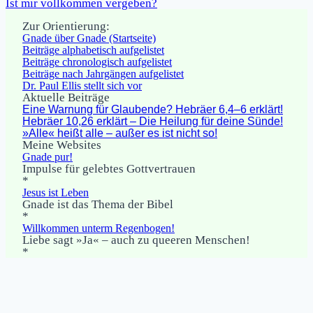
Ist mir vollkommen vergeben?
Zur Orientierung:
Gnade über Gnade (Startseite)
Beiträge alphabetisch aufgelistet
Beiträge chronologisch aufgelistet
Beiträge nach Jahrgängen aufgelistet
Dr. Paul Ellis stellt sich vor
Aktuelle Beiträge
Eine Warnung für Glaubende? Hebräer 6,4–6 erklärt!
Hebräer 10,26 erklärt – Die Heilung für deine Sünde!
»Alle« heißt alle – außer es ist nicht so!
Meine Websites
Gnade pur!
Impulse für gelebtes Gottvertrauen
*
Jesus ist Leben
Gnade ist das Thema der Bibel
*
Willkommen unterm Regenbogen!
Liebe sagt »Ja« – auch zu queeren Menschen!
*