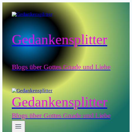
Zum
Inhalt
springen
Gedankensplitter
Blogs über Gottes Gnade und Liebe
Gedankensplitter
Blogs über Gottes Gnade und Liebe