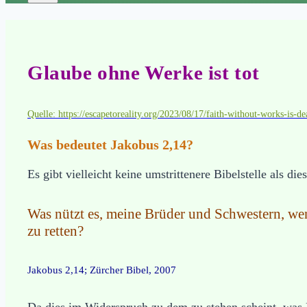
Glaube ohne Werke ist tot
Quelle: https://escapetoreality.org/2023/08/17/faith-without-works-is-de
Was bedeutet Jakobus 2,14?
Es gibt vielleicht keine umstrittenere Bibelstelle als di
Was nützt es, meine Brüder und Schwestern, wen
zu retten?
Jakobus 2,14; Zürcher Bibel, 2007
Da dies im Widerspruch zu dem zu stehen scheint, was P