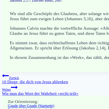
Jakobus 2,17; Zürcher Bibel, 2007
Wir sind alle Geschöpfe des Glaubens, aber solange wir 
Jesus führt zum ewigen Leben (Johannes 3,16), aber der
Johannes Calvin machte die vortreffliche Aussage: »Alle
Glaube an Jesus führt zu guten Taten, und diese Taten 
Es stimmt zwar, dass rechtschaffenes Leben dem richtig
Allgemeinen. Er spricht über Erlösung (Jakobus 2,14), 
In diesem Zusammenhang ist das »Werk«, das zählt, der
Beitragsnavigation
Zurück
10 Dinge, die dich von Jesus ablenken
Weiter
Wie man das Wort der Wahrheit »recht teilt«
Zur Orientierung:
Gnade über Gnade (Startseite)