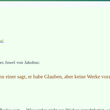
ad/
eses Juwel von Jakobus:
n einer sagt, er habe Glauben, aber keine Werke vo
aulus sagt – „Wir werden nicht aus Werken gerechtfertigt, s