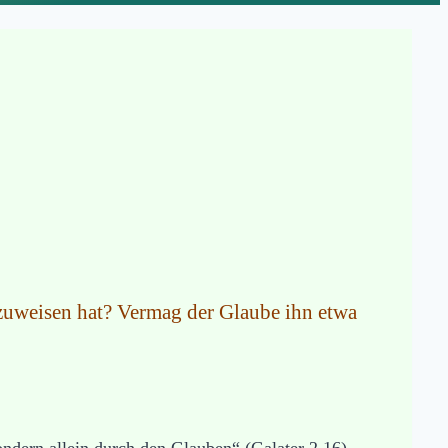
rzuweisen hat? Vermag der Glaube ihn etwa
ondern allein durch den Glauben“ (Galater 2,16) –