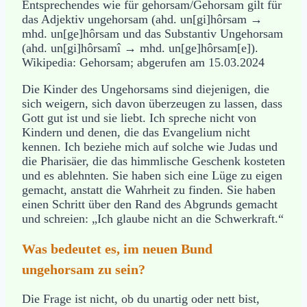
Entsprechendes wie für gehorsam/Gehorsam gilt für
das Adjektiv ungehorsam (ahd. un[gi]hôrsam →
mhd. un[ge]hôrsam und das Substantiv Ungehorsam
(ahd. un[gi]hôrsamî → mhd. un[ge]hôrsam[e]).
Wikipedia: Gehorsam; abgerufen am 15.03.2024
Die Kinder des Ungehorsams sind diejenigen, die
sich weigern, sich davon überzeugen zu lassen, dass
Gott gut ist und sie liebt. Ich spreche nicht von
Kindern und denen, die das Evangelium nicht
kennen. Ich beziehe mich auf solche wie Judas und
die Pharisäer, die das himmlische Geschenk kosteten
und es ablehnten. Sie haben sich eine Lüge zu eigen
gemacht, anstatt die Wahrheit zu finden. Sie haben
einen Schritt über den Rand des Abgrunds gemacht
und schreien: „Ich glaube nicht an die Schwerkraft.“
Was bedeutet es, im neuen Bund
ungehorsam zu sein?
Die Frage ist nicht, ob du unartig oder nett bist,