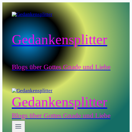
Zum
Inhalt
springen
Gedankensplitter
Blogs über Gottes Gnade und Liebe
Gedankensplitter
Blogs über Gottes Gnade und Liebe