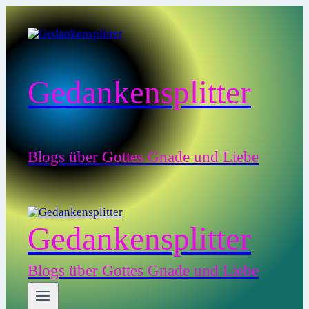
Zum
Inhalt
springen
Gedankensplitter
Blogs über Gottes Gnade und Liebe
Gedankensplitter
Blogs über Gottes Gnade und Liebe